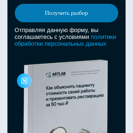
Изделия на основе Пресс-керамики
(Ivoclar E.max, Лихтенштейн)