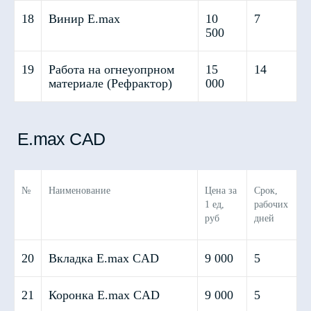
18
Винир E.max
10
7
500
19
Работа на огнеуопрном
15
14
материале (Рефрактор)
000
№
Наименование
Цена за
Срок,
1 ед,
рабочих
руб
дней
20
Вкладка E.max CAD
9 000
5
21
Коронка E.max CAD
9 000
5