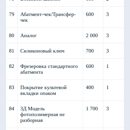
21
с 9 до
ПТ
СБ
14
Режим работы
79
Абатмент-чек/Трансфер-
600
3
чек
80
Аналог
2 000
3
81
Силиконовый ключ
700
3
82
Фрезеровка стандартного
600
1
абатмента
83
Покрытие культевой
400
1
вкладки опаком
84
3Д Модель
1 700
3
фотополимерная не
разборная