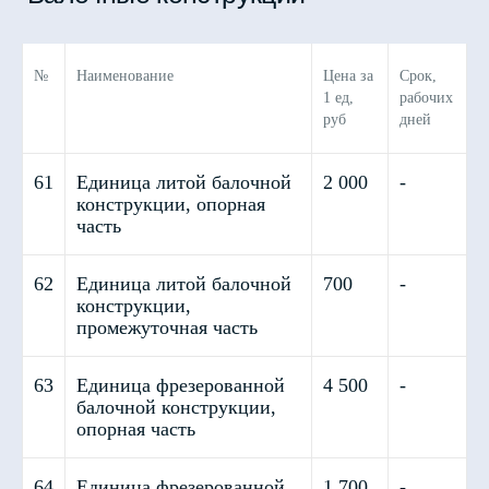
№
Наименование
Цена за
Срок,
1 ед,
рабочих
руб
дней
61
Единица литой балочной
2 000
-
конструкции, опорная
часть
62
Единица литой балочной
700
-
конструкции,
промежуточная часть
63
Единица фрезерованной
4 500
-
балочной конструкции,
опорная часть
64
Единица фрезерованной
1 700
-