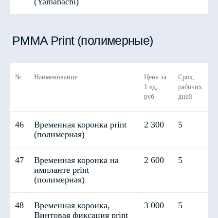
(Yamahachi)
№
Наименование
Цена за
Срок,
1 ед,
рабочих
руб
дней
46
Временная коронка print
2 300
5
(полимерная)
47
Временная коронка на
2 600
5
импланте print
(полимерная)
48
Временная коронка,
3 000
5
Винтовая фиксация print