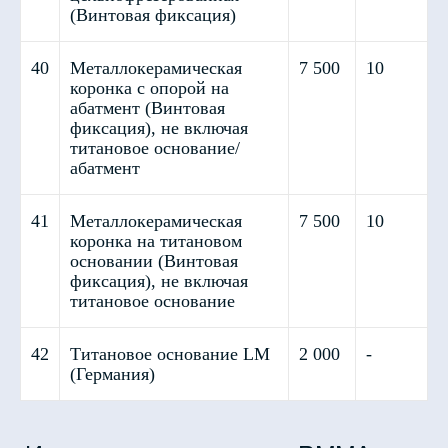
(Винтовая фиксация)
40
Металлокерамическая
7 500
10
коронка с опорой на
абатмент (Винтовая
фиксация), не включая
титановое основание/
абатмент
41
Металлокерамическая
7 500
10
Условно-съемное
коронка на титановом
протезирование
основании (Винтовая
фиксация), не включая
титановое основание
42
Титановое основание LM
2 000
-
(Германия)