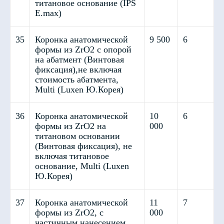
титановое основание (IPS
E.max)
35
Коронка анатомической
9 500
6
формы из ZrO2 с опорой
на абатмент (Винтовая
фиксация),не включая
стоимость абатмента,
Multi (Luxen Ю.Корея)
36
Коронка анатомической
10
6
формы из ZrO2 на
000
титановом основании
(Винтовая фиксация), не
включая титановое
основание, Multi (Luxen
Ю.Корея)
PMMA Print (полимерные)
37
Коронка анатомической
11
7
формы из ZrO2, с
000
частичным нанесением