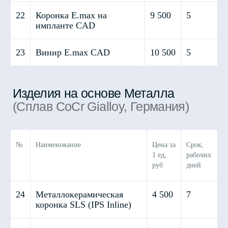
22
Коронка E.max на
9 500
5
импланте CAD
Индивидуальные абатменты /
23
Винир E.max CAD
10 500
5
Винтовая фиксация
№
Наименование
Цена за
Срок,
1 ед,
рабочих
руб
дней
24
Металлокерамическая
4 500
7
коронка SLS (IPS Inline)