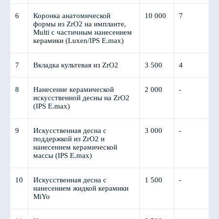
6
Коронка анатомической
10 000
7
формы из ZrO2 на импланте,
Multi с частичным нанесением
керамики (Luxen/IPS E.max)
7
Вкладка культевая из ZrO2
3 500
4
8
Нанесение керамической
2 000
-
искусственной десны на ZrO2
(IPS E.max)
9
Искусственная десна с
3 000
-
поддержкой из ZrO2 и
нанесением керамической
массы (IPS E.max)
10
Искусcтвенная десна с
1 500
-
нанесением жидкой керамики
MiYo