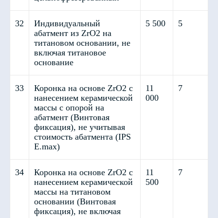
32
Индивидуальный
5 500
5
абатмент из ZrO2 на
титановом основании, не
включая титановое
основание
33
Коронка на основе ZrO2 с
11
7
нанесением керамической
000
массы с опорой на
абатмент (Винтовая
фиксация), не учитывая
стоимость абатмента (IPS
E.max)
34
Коронка на основе ZrO2 с
11
7
нанесением керамической
500
Изделия из пластмассы PMMA
массы на титановом
(Yamahachi-Dental, Япония)
основании (Винтовая
фиксация), не включая