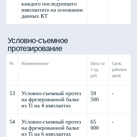
каждого последующего
имплантата на основании
данных КТ
Прочие услуги
№
Наименование
Цена за
Срок,
1 ед,
рабочих
руб
дней
53
Условно-съемный протез
59
-
на фрезерованной балке
500
из Ti на 4 имплантах
54
Условно-съемный протез
65
-
на фрезерованной балке
000
из Ti на 6 имплантах