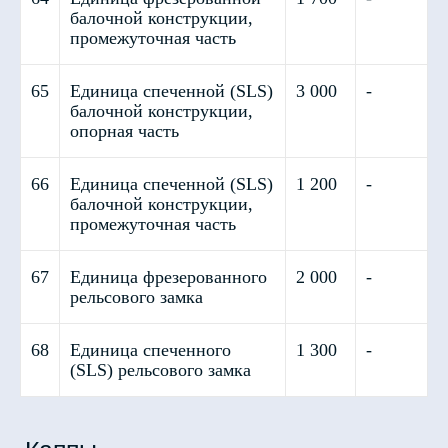
балочной конструкции,
промежуточная часть
65
Единица спеченной (SLS)
3 000
-
балочной конструкции,
опорная часть
66
Единица спеченной (SLS)
1 200
-
балочной конструкции,
промежуточная часть
Закажите пробное
67
Единица фрезерованного
2 000
-
изделие в ARTLAB
рельсового замка
68
Единица спеченного
1 300
-
и установите коронку за 1
(SLS) рельсового замка
визит без повторных
приемов