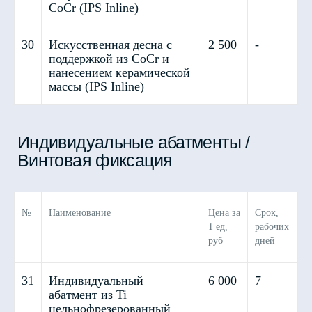
CoCr (IPS Inline)
30
Искусственная десна с
2 500
-
поддержкой из CoCr и
нанесением керамической
массы (IPS Inline)
№
Наименование
Цена за
Срок,
1 ед,
рабочих
руб
дней
31
Индивидуальный
6 000
7
абатмент из Ti
цельнофрезерованный