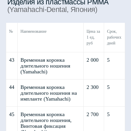
№
Наименование
Цена за
Срок,
1 ед,
рабочих
руб
дней
43
Временная коронка
2 000
5
длительного ношения
(Yamahachi)
44
Временная коронка
2 300
5
длительного ношения на
импланте (Yamahachi)
Балочные конструкции
45
Временная коронка
2 700
5
длительного ношения,
Винтовая фиксация