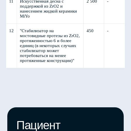
11
Искусственная десна с
2 500
-
поддержкой из ZrO2 и
нанесением жидкой керамики
MiYo
Пациент
спрашивает:
12
"Стабилизатор на
450
-
мостовидные протезы из ZrO2,
«Почему
протяженностью 6 и более
Как объяснить пациенту
единиц (в некоторых случаях
так дорого?»
стоимость своей работы
стабилизатор может
и продать коронку за 50
потребоваться на менее
протяженные конструкции)"
000 ₽
Оставьте свой номер WhatsApp
и откроется страница с разбором
+7