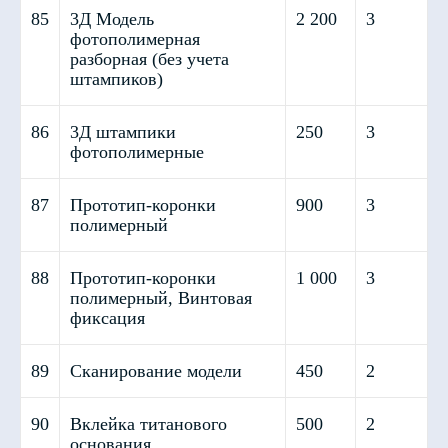
85
3Д Модель
2 200
3
фотополимерная
разборная (без учета
штампиков)
86
3Д штампики
250
3
Лицензия на осуществление медицинской
фотополимерные
деятельности №Л041-01128-67/00592380 от
03.08.2022 выдана Департаментом Смоленской
области по здравоохранению
87
Прототип-коронки
900
3
полимерный
Политика
конфиденциальности
88
Прототип-коронки
1 000
3
полимерный, Винтовая
фиксация
89
Сканирование модели
450
2
90
Вклейка титанового
500
2
основания