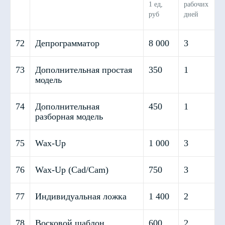
1 ед,
рабочих
руб
дней
72
Депрограмматор
8 000
3
73
Дополнительная простая
350
1
Контакты
модель
74
Дополнительная
450
1
8 800 101 22 20
разборная модель
moscow.artlab@gmail.com
75
Wax-Up
1 000
3
115088, Россия, Москва, ул.
76
Wax-Up (Cad/Cam)
750
3
Южнопортовая, д. 5, стр. 7
Офис и производство
77
Индивидуальная ложка
1 400
2
с 9 до
78
Восковой шаблон
600
2
ПН-