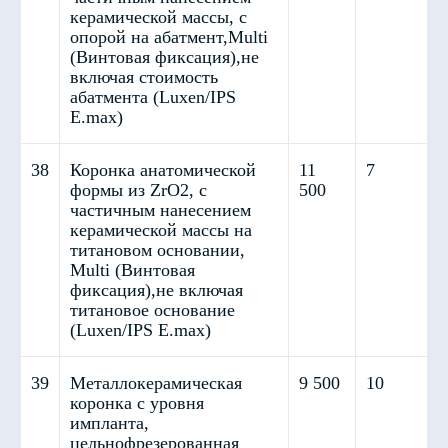
керамической массы, с
опорой на абатмент,Multi
(Винтовая фиксация),не
включая стоимость
абатмента (Luxen/IPS
E.max)
38
Коронка анатомической
11
7
формы из ZrO2, с
500
частичным нанесением
керамической массы на
титановом основании,
Multi (Винтовая
Хирургические шаблоны
фиксация),не включая
титановое основание
(Luxen/IPS E.max)
39
Металлокерамическая
9 500
10
коронка с уровня
импланта,
цельнофрезерованная