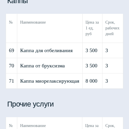
Мы вышлем курьера
№
Наименование
Цена за
Срок,
1 ед,
рабочих
руб
дней
+7
69
Каппа для отбеливания
3 500
3
70
Каппа от бруксизма
3 500
3
Заказать
71
Каппа миорелаксирующая
8 000
3
Отправляя данную форму, вы
соглашаетесь с условиями
политики
обработки персональных данных
№
Наименование
Цена за
Срок,