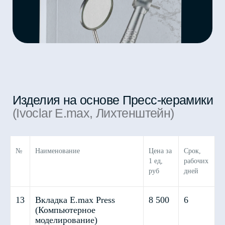
№
Наименование
Цена за
Срок,
1 ед,
рабочих
руб
дней
E.max CAD
13
Вкладка E.max Press
8 500
6
(Компьютерное
моделирование)